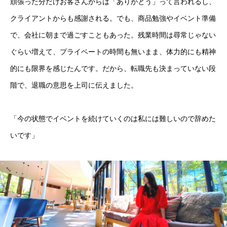
頑張った分だけお客さんからは「ありがとう」って言われるし、
クライアントからも感謝される。でも、商品勉強やイベント準備
よくある質問
で、会社に朝まで過ごすこともあった。残業時間は尋常じゃない
インタビュー
ぐらい増えて、プライベートの時間も無いまま、体力的にも精神
的にも限界を感じたんです。だから、転職先も決まっていない段
転職について
階で、退職の意思を上司に伝えました。
プレスリリース
「今の状態でイベントを続けていくのは私には難しいので辞めた
運営会社
いです」
利用規約
プライバシーポリシー
届出制手数料に係る手数料表（上限額）
無料転職相談の流れ
インタビュー
よくある質問
プレスリリース