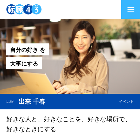
自
分
の
好
き
を
大
事
に
す
る
出来 千春
広報
イベント
好きな人と、好きなことを、好きな場所で、
好きなときにする