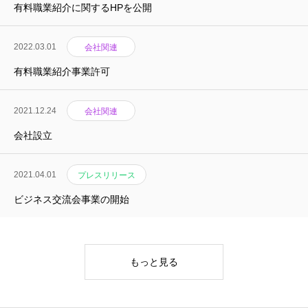
インタビュー
有料職業紹介に関するHPを公開
転職について
2022.03.01
会社関連
プレスリリース
有料職業紹介事業許可
運営会社
2021.12.24
会社関連
会社設立
利用規約
プライバシーポリシー
2021.04.01
プレスリリース
ビジネス交流会事業の開始
届出制手数料に係る手数料表（上限額）
無料転職相談の流れ
インタビュー
よくある質問
プレスリリース
もっと見る