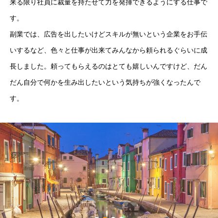
来る限り社員に裁量を持たせて力を発揮できるようにする仕事で
よくある質問
す。
インタビュー
副業では、広告を出したいけどスキルが無いという企業をお手伝
いするなど、色々と仕事が出来てみんなから頼られるぐらいに成
転職について
長しました。頼ってもらえるのはとても嬉しいんですけど、だん
プレスリリース
だん自分で何かを生み出したいという気持ちが強くなったんで
す。
運営会社
利用規約
プライバシーポリシー
届出制手数料に係る手数料表（上限額）
無料転職相談の流れ
インタビュー
よくある質問
プレスリリース