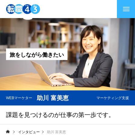
旅
を
し
な
が
ら
働
き
た
い
助川 富美恵
WEBマーケター
マーケティング支援
課題を見つけるのが仕事の第一歩です。
インタビュー
助川 富美恵